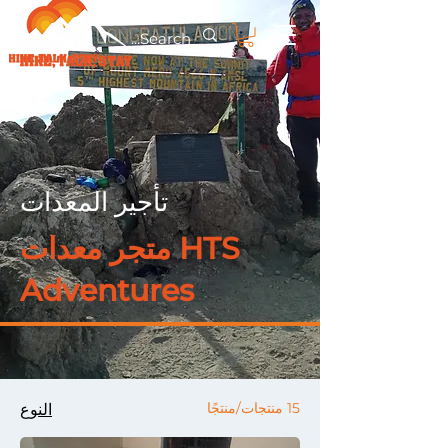
تأجير المعدات
متجر معدات HTS
Adventures
15 منتجات/منتجًا
النوع