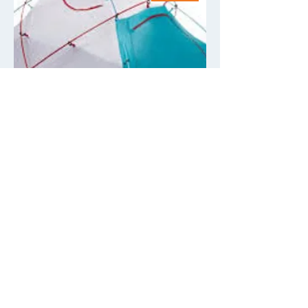
Single person tent supplement
(bed by yourself) Mountain
Hardware Trango 2
السعر
أضِف إلى العربة
Rental