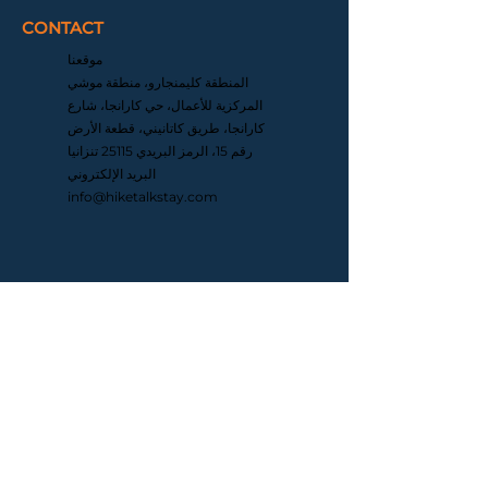
CONTACT
موقعنا
المنطقة كليمنجارو، منطقة موشي
المركزية للأعمال، حي كارانجا، شارع
كارانجا، طريق كاتانيني، قطعة الأرض
رقم 15، الرمز البريدي 25115 تنزانيا
البريد الإلكتروني
info@hiketalkstay.com
اتصل بنا | سياسة الخصوصية
حقوق الطبع والنشر © 2024 لشركة Hike, Talk, Stay