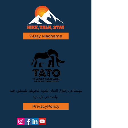
7-Day Machame
مهمتنا هي إطلاق العنان للقوة التحويلية للتسلق، قمة
واحدة في كل مرة.
PrivacyPolicy