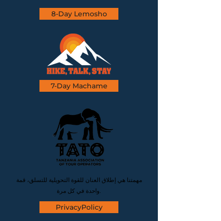
8-Day Lemosho
7-Day Machame
مهمتنا هي إطلاق العنان للقوة التحويلية للتسلق، قمة
واحدة في كل مرة.
PrivacyPolicy